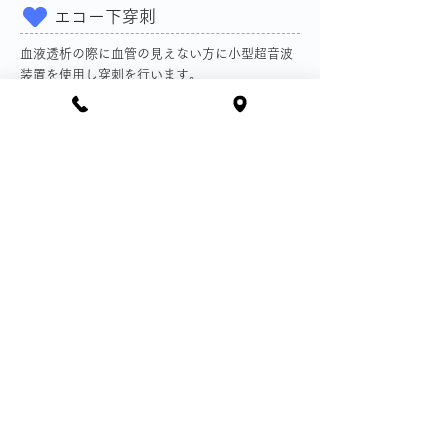
エコー下穿刺
血液透析の際に血管の見えない方に小型超音波
装置を使用し穿刺を行います。
エルゴメーター
血液透析中に横になった状態（臥位）で自転車
こぎを行い筋力トレーニングを行います。
VAIVT
血管造影やバルーンを使用した血管治療（バス
キュラーアクセスインターベンションVAIVT）
を行います。
フットケア
糖尿病や透析の方は動脈硬化や末梢血流不全に
より疼痛や潰瘍が出現しやすく、悪化すると下
肢切断になる事があります。普段より看護師と
医師が血流の状態や下肢の傷・潰瘍を定期的に
診察し治療を行います。